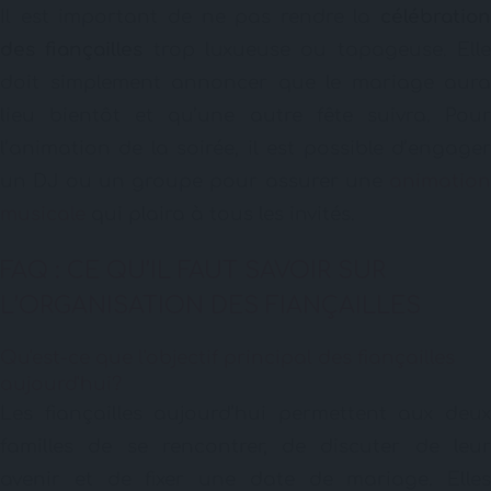
Il est important de ne pas rendre la
célébration
des fiançailles
trop luxueuse ou tapageuse. Ell
doit simplement annoncer que le mariage aura
lieu bientôt et qu’une autre fête suivra. Pour
l’animation de la soirée, il est possible d’engager
un DJ ou un groupe pour assurer une
animation
musicale
qui plaira à tous les invités.
FAQ : CE QU’IL FAUT SAVOIR SUR
L’ORGANISATION DES FIANÇAILLES
Qu'est-ce que l'objectif principal des fiançailles
aujourd'hui?
Les fiançailles aujourd’hui permettent aux deux
familles de se rencontrer, de discuter de leur
avenir et de fixer une date de mariage. Elles