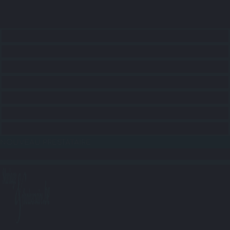
ACCUEIL
CONSEILS
RECHERCHE LIEUX
RECHERCHE SERVICES
RECHERCHE ANIMATIONS
RECHERCHE TRANSPORTS
BLOG
NOUVEAU PRESTATAIRE