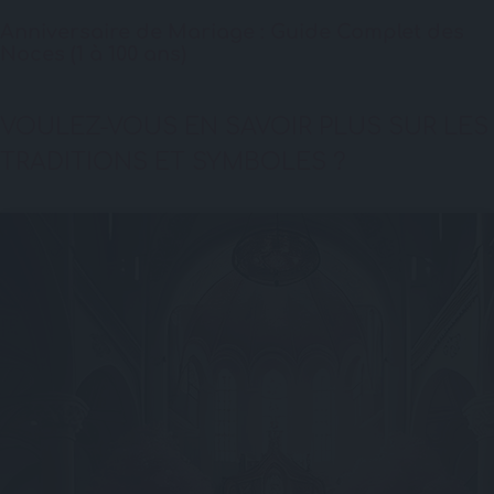
Anniversaire de Mariage : Guide Complet des
Noces (1 à 100 ans)
VOULEZ-VOUS EN SAVOIR PLUS SUR LES
TRADITIONS ET SYMBOLES ?