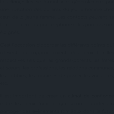
Les
fiançailles
se formalisent généralement pa
une invitation des parents du jeune homme chez
ceux de la jeune femme. Les contacts peuvent se
faire par écrit ou par téléphone si les parents sont
éloignés.
C’est l’occasion d’aborder les différents points qui
relèvent du rapprochement des deux familles
respectives tels que les grands-parents, les frères
et sœurs, les professions, les relations communes,
les hobbies, les manières de passer les vacances,
etc.
Il est important de créer un
climat de confiance
entre les deux familles qui seront appelées à
partager des événements familiaux dans le futur.