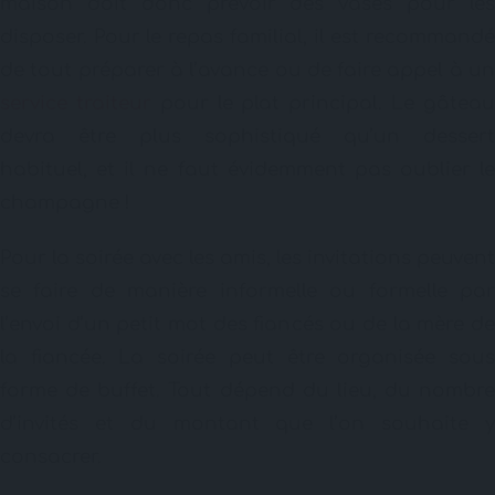
maison doit donc prévoir des vases pour les
disposer. Pour le repas familial, il est recommandé
de tout préparer à l’avance ou de faire appel à un
service traiteur
pour le plat principal. Le gâtea
devra être plus sophistiqué qu’un dessert
habituel, et il ne faut évidemment pas oublier le
champagne !
Pour la soirée avec les amis, les invitations peuvent
se faire de manière informelle ou formelle par
l’envoi d’un petit mot des fiancés ou de la mère de
la fiancée. La soirée peut être organisée sous
forme de buffet. Tout dépend du lieu, du nombre
d’invités et du montant que l’on souhaite y
consacrer.