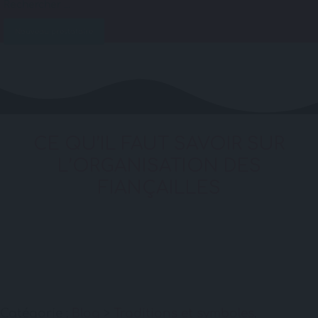
Nouveau prestataire
CE QU’IL FAUT SAVOIR SUR
L’ORGANISATION DES
FIANÇAILLES
Catégorie :
Blog
>
Traditions et symboles
.