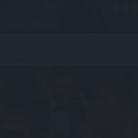
29 avril 2026
Célébrer vos noces d’étain : idées pour
marquer vos 10 ans