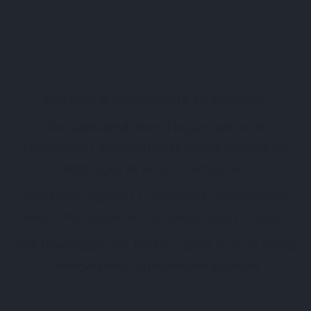
Mariage & anniversaire en Belgique.
Site spécialisé dans l’organisation et
l’animation d’événements privés comme les
mariages et les anniversaires.
Mentions légales
|
Conditions générales de
vente
|
Politique de confidentialité
|
Contact
Site développé par
Keeble
– 2026 © Tous droits
réservés mariage-anniversaire.be