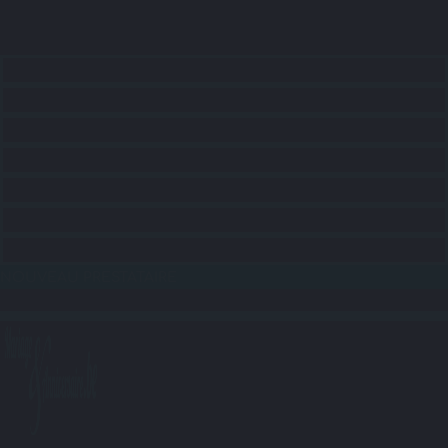
ACCUEIL
CONSEILS
RECHERCHE LIEUX
RECHERCHE SERVICES
RECHERCHE ANIMATIONS
RECHERCHE TRANSPORTS
BLOG
NOUVEAU PRESTATAIRE