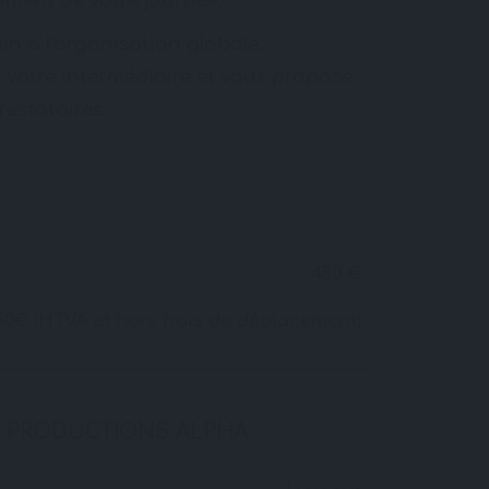
oment de votre journée.
n à l'organisation globale,
 votre intermédiaire et vous propose
prestataires…
450 €
450€ (HTVA et hors frais de déplacement)
 PRODUCTIONS ALPHA