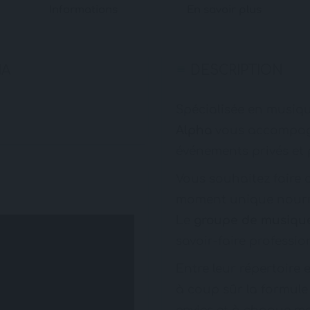
Informations
En savoir plus
HA
DESCRIPTION
Spécialisée en musiqu
Alpha
vous accompagn
événements privés et 
Vous souhaitez faire 
moment unique nourri
Le
groupe de musique
savoir-faire professio
Entre leur répertoire 
à coup sûr la formule 