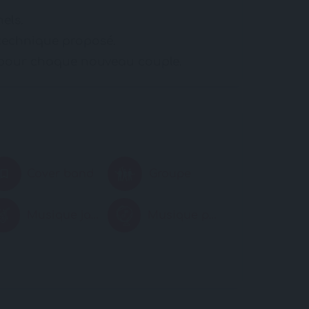
els.
 technique proposé.
 pour chaque nouveau couple.
Cover band
Groupe
Musique jazz
Musique pop