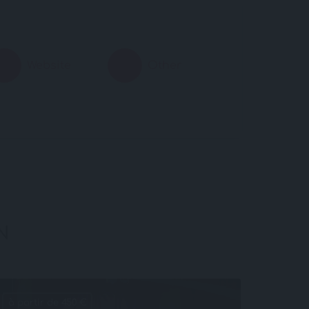
Website
Other
N
à partir de 450 €