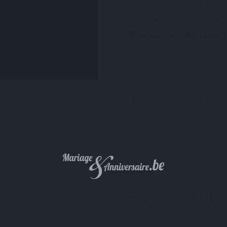
envies et à chaque m
Du simple coup de mai
Productions Alpha
est
un large éventail de 
PRIX MUSICIEN
À partir de :
Info :
À partir de 
COORDONNÉES :