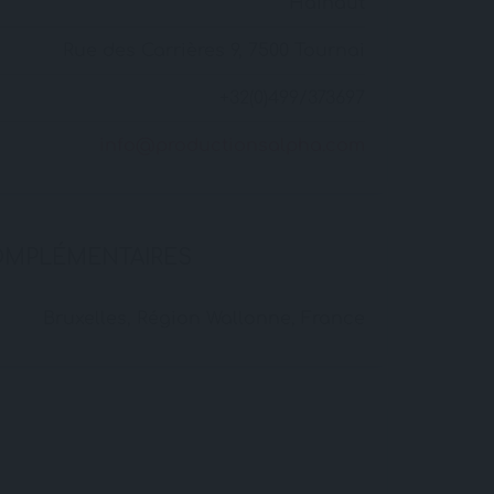
Hainaut
Rue des Carrières 9, 7500 Tournai
+32(0)499/373697
info@productionsalpha.com
OMPLÉMENTAIRES
Bruxelles, Région Wallonne, France