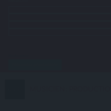
MAGAZINE
ACCUEIL
RECHERCHE
CONSEILS
SALONS MARIAGE
MAGAZINE
Nouveau prestataire
MUSICIEN : PRODUCTI