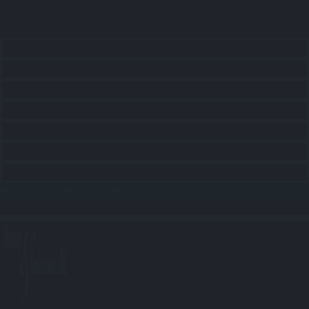
ACCUEIL
CONSEILS
RECHERCHE LIEUX
RECHERCHE SERVICES
RECHERCHE ANIMATIONS
RECHERCHE TRANSPORTS
BLOG
NOUVEAU PRESTATAIRE