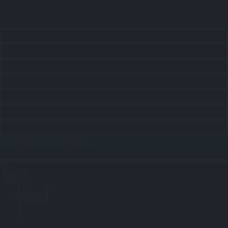
ACCUEIL
CONSEILS
RECHERCHE LIEUX
RECHERCHE SERVICES
RECHERCHE ANIMATIONS
RECHERCHE TRANSPORTS
BLOG
NOUVEAU PRESTATAIRE