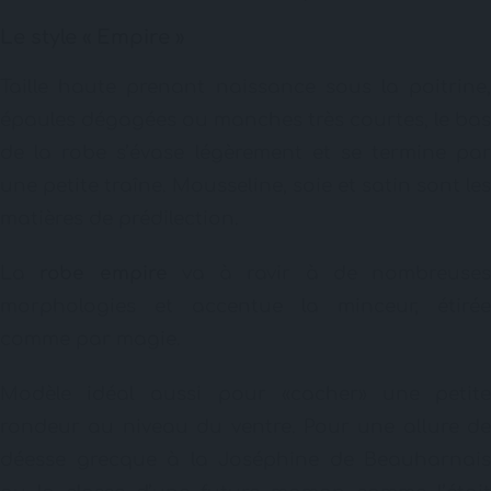
Le style « Empire »
Taille haute prenant naissance sous la poitrine,
épaules dégagées ou manches très courtes, le bas
de la robe s’évase légèrement et se termine par
une petite traîne. Mousseline, soie et satin sont les
matières de prédilection.
La
robe empire
va à ravir à de nombreuses
morphologies et accentue la minceur, étirée
comme par magie.
Modèle idéal aussi pour «cacher» une petite
rondeur au niveau du ventre. Pour une allure de
déesse grecque à la Joséphine de Beauharnais