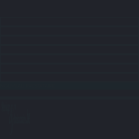
ACCUEIL
CONSEILS
RECHERCHE LIEUX
RECHERCHE SERVICES
RECHERCHE ANIMATIONS
RECHERCHE TRANSPORTS
BLOG
NOUVEAU PRESTATAIRE