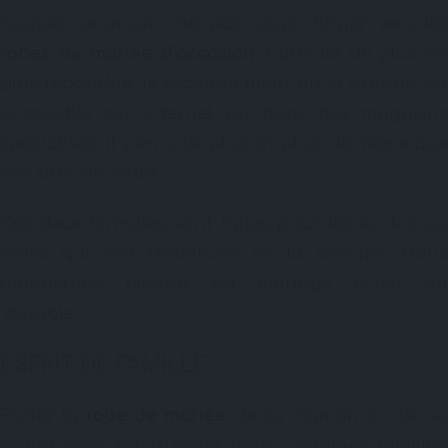
budget, pourquoi ne pas vous diriger vers les
robes de mariée d’occasion
. Formule de plus e
plus répandue, le seconde main ou le vintage est
accessible sur internet ou dans des magasins
spécialisés. Il y en a de plus en plus, de même que
des sites de vente.
Ces deux formules sont faites pour les écolos ou
celles qui ont l’habitude de la «récup». Nous
reparlerons bientôt du
mariage écolo
o
‘durable’.
ESPRIT DE FAMILLE
Porter la
robe de mariée
de sa maman ou de s
grand-mère est d’usage dans certaines familles.