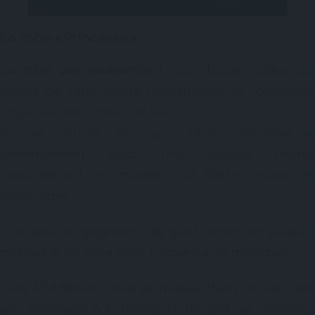
La robe « Princesse »
La
robe par excellence
! Pour toutes celles qui
rêvent de cette allure majestueuse et vaporeuse
inspirées des contes de fées.
Bustier ajusté et jupe plus volumineuse,
généralement avec une longue traîne,
caractérisent ce modèle qui flatte toutes les
silhouettes.
L’accessoire gagnant : les gants montant jusqu’à
mi bras si on opte pour l’absence de manches.
Kate Middleton, vraie princesse dans la vie, n’est
pas étrangère à la tendance de 2014 qui annonce