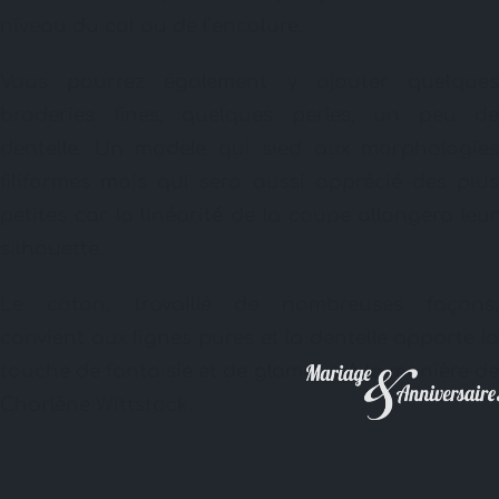
niveau du col ou de l’encolure.
Vous pourrez également y ajouter quelques
broderies fines, quelques perles, un peu de
dentelle. Un modèle qui sied aux morphologies
filiformes mais qui sera aussi apprécié des plus
petites car la linéarité de la coupe allongera leur
silhouette.
Le coton, travaillé de nombreuses façons,
convient aux lignes pures et la dentelle apporte la
touche de fantaisie et de glamour. A la manière de
Charlène Wittstock.