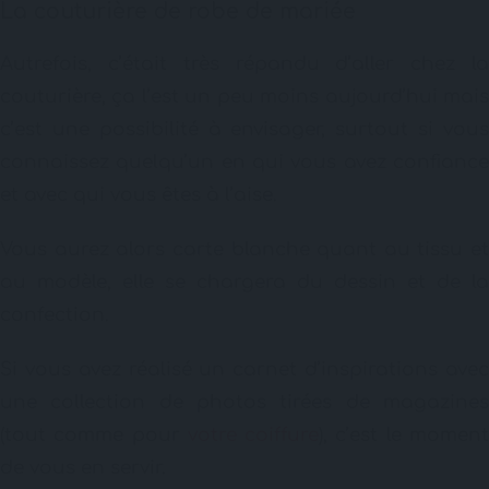
La couturière de robe de mariée
Autrefois, c’était très répandu d’aller chez la
couturière, ça l’est un peu moins aujourd’hui mais
c’est une possibilité à envisager, surtout si vous
connaissez quelqu’un en qui vous avez confiance
et avec qui vous êtes à l’aise.
Vous aurez alors carte blanche quant au tissu et
au modèle, elle se chargera du dessin et de la
confection.
Si vous avez réalisé un carnet d’inspirations avec
une collection de photos tirées de magazines
(tout comme pour
votre coiffure
), c’est le momen
de vous en servir.