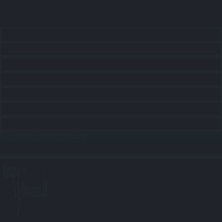
ACCUEIL
CONSEILS
RECHERCHE LIEUX
RECHERCHE SERVICES
RECHERCHE ANIMATIONS
RECHERCHE TRANSPORTS
BLOG
NOUVEAU PRESTATAIRE