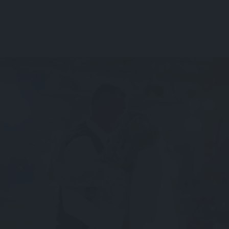
JEUX POUR SOIRÉE DE MARIAGE :
ANIMATIONS AMUSANTES POUR VOS
INVITÉS
Découvrez les meilleurs jeux pour une soirée de
mariage réussie. Animations brise-glace,
musicales ou extérieures pour divertir vos
invités.
Lire l'article