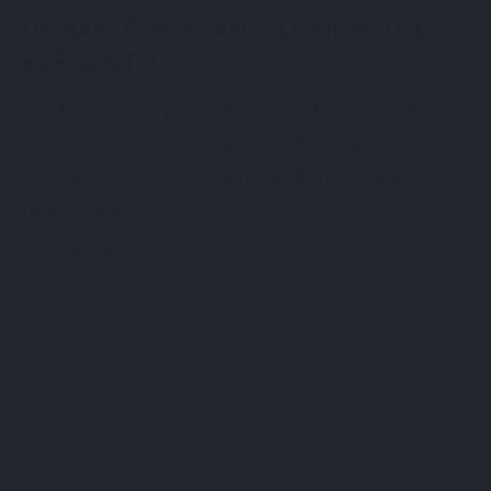
DE BAPTÊME BLANC, LUMINEUX ET
ÉLÉGANT ?
Guide pratique pour choisir un faire-part de
baptême blanc, lumineux et chic avec les
bonnes couleurs, matières et finitions sans
rendu fade.
Lire l'article