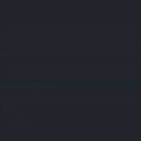
ACCUEIL
CONSEILS
RECHERCHE LIEUX
RECHERCHE SERVICES
RECHERCHE ANIMATIONS
RECHERCHE TRANSPORTS
BLOG
NOUVEAU PRESTATAIRE