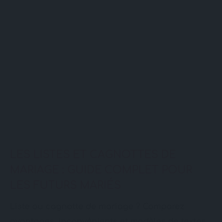
LES LISTES ET CAGNOTTES DE
MARIAGE : GUIDE COMPLET POUR
LES FUTURS MARIÉS
Liste ou cagnotte de mariage ? Comparez
avantages, inconvénients et modèles de textes